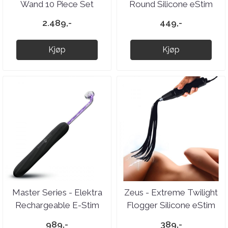
Wand 10 Piece Set
Round Silicone eStim
Attachment
2.489,-
449,-
Kjøp
Kjøp
Master Series - Elektra
Zeus - Extreme Twilight
Rechargeable E-Stim
Flogger Silicone eStim
Wand - Black
Attachment
989,-
389,-