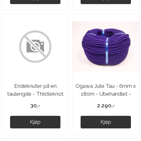
Endeknuter på en
Ogawa Jute Tau - 6mm x
taulengde - Thistleknot
180m - Ubehandlet -
Purple
30,-
2.290,-
Kjøp
Kjøp