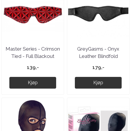
Master Series - Crimson
GreyGasms - Onyx
Tied - Full Blackout
Leather Blindfold
Embossed Blindfold
139,-
179,-
Kjøp
Kjøp