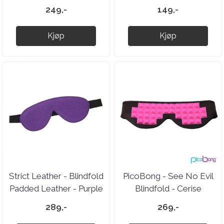
Black
249,-
149,-
Kjøp
Kjøp
Strict Leather - Blindfold
PicoBong - See No Evil
Padded Leather - Purple
Blindfold - Cerise
and Black
289,-
269,-