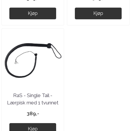
Kjøp
Kjøp
RaS - Single Tail -
Lærpisk med 1 tvunnet
hale - Sort
389,-
Kjøp